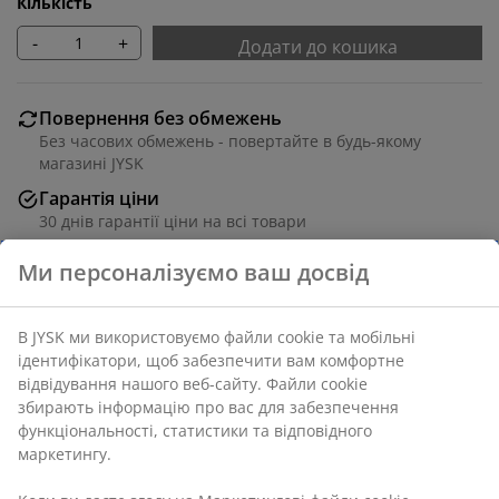
Кількість
-
+
Додати до кошика
Повернення без обмежень
Без часових обмежень - повертайте в будь-якому
магазині JYSK
Гарантія ціни
30 днів гарантії ціни на всі товари
Різні варіанти доставки
Швидка та зручна доставка на ваш вибір
Артикул: 5090374
Характеристики