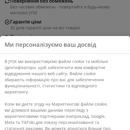
Повернення без обмежень
Без часових обмежень - повертайте в будь-якому
магазині JYSK
Гарантія ціни
30 днів гарантії ціни на всі товари
Різні варіанти доставки
Швидка та зручна доставка на ваш вибір
Ми персоналізуємо ваш досвід
В JYSK ми використовуємо файли cookie та мобільні
Артикул: 5237204
ідентифікатори, щоб забезпечити вам комфортне
відвідування нашого веб-сайту. Файли cookie
збирають інформацію про вас для забезпечення
функціональності, статистики та відповідного
Характеристики
маркетингу.
Коли ви даєте згоду на Маркетингові файли cookie,
ми ділимося вашими даними перегляду з
Відгуки
маркетинговими партнерами (наприклад, Google,
Meta та TikTok) для показу персоналізованої та
(
0
)
статичної реклами. Ви можете дізнатися більше про