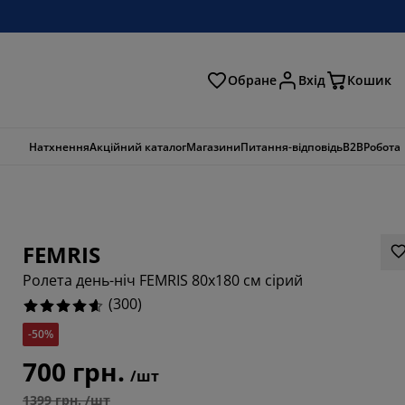
Обране
Вхід
Кошик
ошук
Натхнення
Акційний каталог
Магазини
Питання-відповідь
B2B
Робота
FEMRIS
Ролета день-ніч FEMRIS 80x180 см сірий
(
300
)
-50%
700 грн.
/шт
667%
1399 грн. /шт