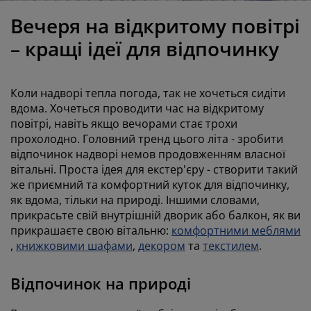
огляд та аксесуари
адові ліхтарі
ростирадла
іжка
світлення
Вечеря на відкритому повітрі
емпінг
афи
іжка подіуми
осподарські товари
– кращі ідеї для відпочинку
еблі для спальні
снови до ліжок
итяча кімната
Коли надворі тепла погода, так не хочеться сидіти
итячі матраци
ксесуари для прання
вдома. Хочеться проводити час на відкритому
повітрі, навіть якщо вечорами стає трохи
прохолодно. Головний тренд цього літа - зробити
итячі ліжка
відпочинок надворі немов продовженням власної
вітальні. Проста ідея для екстер'єру - створити такий
же приємний та комфортний куток для відпочинку,
як вдома, тільки на природі. Іншими словами,
прикрасьте свій внутрішній дворик або балкон, як ви
прикрашаєте свою вітальню:
комфортними меблями
,
книжковими шафами
,
декором
та
текстилем
.
Відпочинок на природі