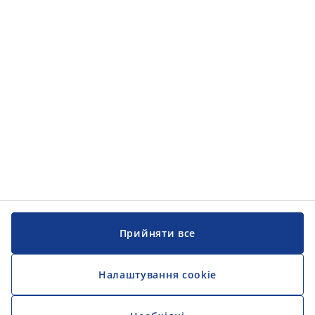
Категорії товарів
Категорії товарів
Інформація
Інформація
JYSK
JYSK
ЦЕНТРАЛЬНИЙ ОФІС
Слідкуйте за JYSK
Прийняти все
Налаштування cookie