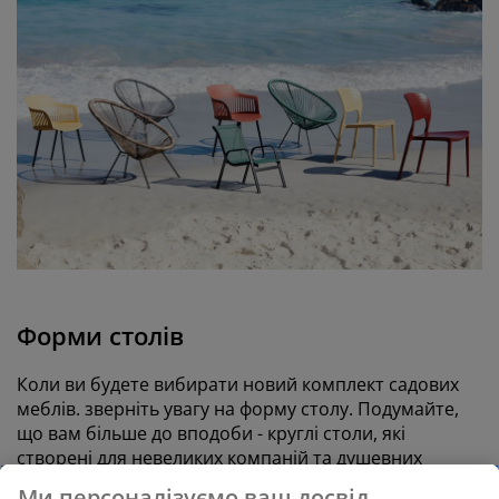
Форми столів
Коли ви будете вибирати новий комплект садових
меблів. зверніть увагу на форму столу. Подумайте,
що вам більше до вподоби - круглі столи, які
створені для невеликих компаній та душевних
посиденьок, чи, можливо, вам потрібен великий
Ми персоналізуємо ваш досвід