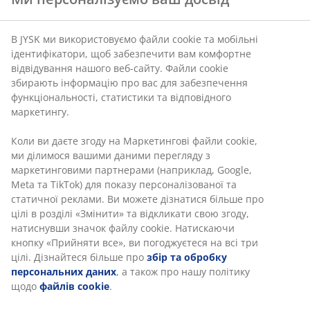
квадратний стіл для того, щоб вмістити усіх гостей.
В JYSK ми використовуємо файли cookie та мобільні
ідентифікатори, щоб забезпечити вам комфортне
Чи так:
відвідування нашого веб-сайту. Файли cookie
збирають інформацію про вас для забезпечення
функціональності, статистики та відповідного
маркетингу.
Аксесуари та декор створюють
Коли ви даєте згоду на Маркетингові файли cookie,
чарівну атмосферу
ми ділимося вашими даними перегляду з
маркетинговими партнерами (наприклад, Google,
Звичайно, що всі збираються навколо столу для
Meta та TikTok) для показу персоналізованої та
того, щоб смачно поїсти та гарно провести час на
статичної реклами. Ви можете дізнатися більше про
відкритому повітрі. Але для створення
цілі в розділі «Змінити» та відкликати свою згоду,
неперевершеної затишної атмосфери треба додати
натиснувши значок файлу cookie. Натискаючи
декілька маленьких деталей. Залиште пару
ліхтарів
кнопку «Прийняти все», ви погоджуєтеся на всі три
на підлозі, або повішайте їх на деревах.
цілі. Дізнайтеся більше про
збір та обробку
Гарною ідеєю буде скомбінувати ліхтарі та садові
персональних даних
, а також про нашу політику
свічки з іншими садовими прикрасами, тим самим
щодо
файлів cookie
.
підкресливши ландшафтний дизайн, нову клумбу,