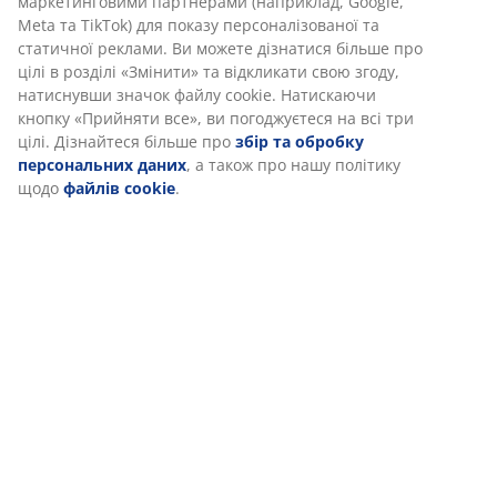
маркетинговими партнерами (наприклад, Google,
open
Meta та TikTok) для показу персоналізованої та
статичної реклами. Ви можете дізнатися більше про
open
цілі в розділі «Змінити» та відкликати свою згоду,
натиснувши значок файлу cookie. Натискаючи
кнопку «Прийняти все», ви погоджуєтеся на всі три
цілі. Дізнайтеся більше про
збір та обробку
персональних даних
, а також про нашу політику
щодо
файлів cookie
.
Більше простору для життя
Настінні модулі — це чудовий вибір для невеликих
кімнат, або коли хочеться більше простору та
легкості. Коли шафки не стоять на підлозі та не
загромаджують місце, простір виглядає світлішим та
більш "відкритим".
Ви можете створити просту композицію або