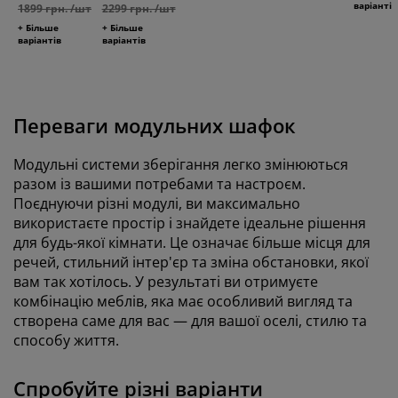
варіантів
1899 грн. /шт
2299 грн. /шт
+ Більше
+ Більше
варіантів
варіантів
Переваги модульних шафок
Модульні системи зберігання легко змінюються
разом із вашими потребами та настроєм.
Поєднуючи різні модулі, ви максимально
використаєте простір і знайдете ідеальне рішення
для будь-якої кімнати. Це означає більше місця для
речей, стильний інтер'єр та зміна обстановки, якої
вам так хотілось. У результаті ви отримуєте
комбінацію меблів, яка має особливий вигляд та
створена саме для вас — для вашої оселі, стилю та
способу життя.
Спробуйте різні варіанти