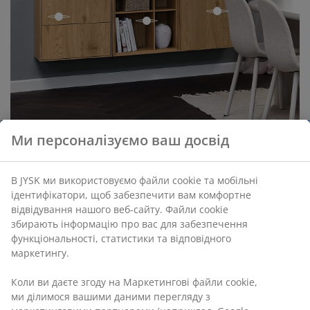
open
open
open
Ми персоналізуємо ваш досвід
В JYSK ми використовуємо файли cookie та мобільні
ідентифікатори, щоб забезпечити вам комфортне
відвідування нашого веб-сайту. Файли cookie
збирають інформацію про вас для забезпечення
функціональності, статистики та відповідного
маркетингу.
Коли ви даєте згоду на Маркетингові файли cookie,
open
ми ділимося вашими даними перегляду з