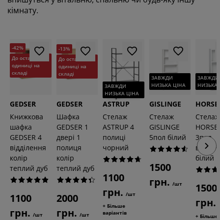
кімнату.
-42%
-13%
До останньої
До останньої
одиниці на
одиниці на
складі
складі
ЗАВЖДИ
ЗАВЖДИ
НИЗЬКА ЦІНА
НИЗЬКА 
ЗАВЖДИ
НИЗЬКА ЦІНА
GEDSER
GEDSER
ASTRUP
GISLINGE
HORSE
Книжкова
Шафка
Стелаж
Стелаж
Стела
шафка
GEDSER 1
ASTRUP 4
GISLINGE
HORSE
GEDSER 4
двері 1
полиці
5пол білий
3пол
відділення
полиця
чорний
вузьки
колір
колір
білий
1500
теплий дуб
теплий дуб
1100
грн.
/шт
1500
грн.
/шт
1100
2000
грн.
+ Більше
грн.
грн.
варіантів
/шт
/шт
+ Більше