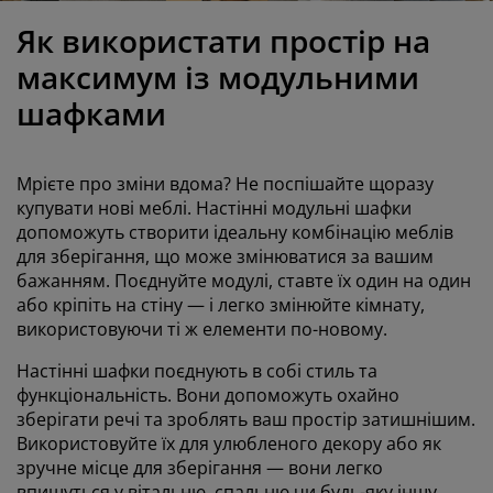
огляд та аксесуари
адові ліхтарі
ростирадла
іжка
світлення
Як використати простір на
емпінг
афи
іжка подіуми
осподарські товари
максимум із модульними
шафками
еблі для спальні
снови до ліжок
итяча кімната
итячі матраци
ксесуари для прання
Мрієте про зміни вдома? Не поспішайте щоразу
купувати нові меблі. Настінні модульні шафки
итячі ліжка
допоможуть створити ідеальну комбінацію меблів
для зберігання, що може змінюватися за вашим
бажанням. Поєднуйте модулі, ставте їх один на один
або кріпіть на стіну — і легко змінюйте кімнату,
використовуючи ті ж елементи по-новому.
Настінні шафки поєднують в собі стиль та
функціональність. Вони допоможуть охайно
зберігати речі та зроблять ваш простір затишнішим.
Використовуйте їх для улюбленого декору або як
зручне місце для зберігання — вони легко
впишуться у вітальню, спальню чи будь-яку іншу