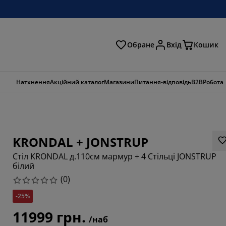
Обране
Вхід
Кошик
ошук
Натхнення
Акційний каталог
Магазини
Питання-відповідь
B2B
Робота
KRONDAL + JONSTRUP
Стіл KRONDAL д.110см мармур + 4 Стільці JONSTRUP
білий
(
0
)
-25%
11999 грн.
/наб