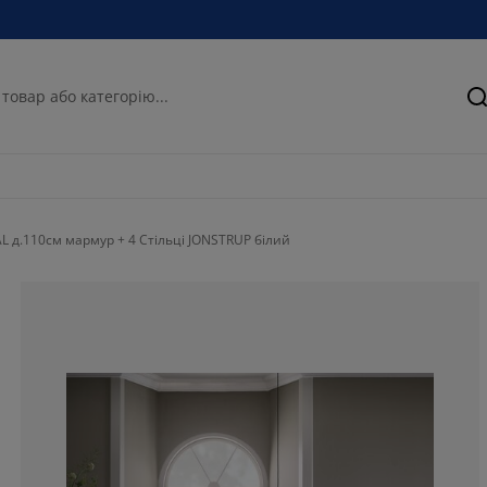
П
L д.110см мармур + 4 Стільці JONSTRUP білий