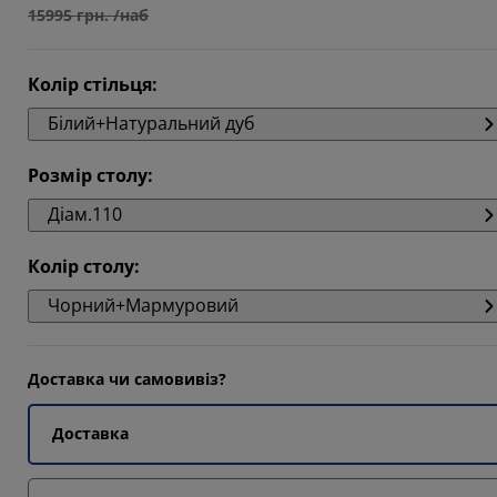
15995 грн. /наб
Колір стільця
:
Білий+Натуральний дуб
Розмір столу
:
Діам.110
Колір столу
:
Чорний+Мармуровий
Доставка чи самовивіз?
Доставка