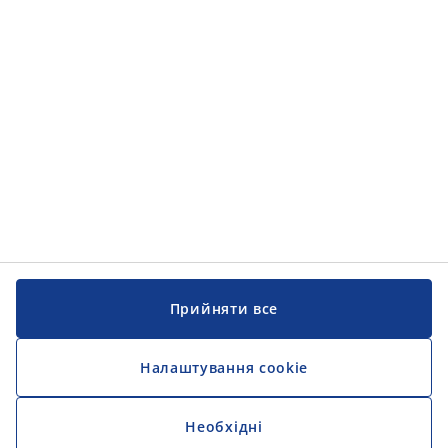
Інформація
Інформація
JYSK
JYSK
ЦЕНТРАЛЬНИЙ ОФІС
Слідкуйте за JYSK