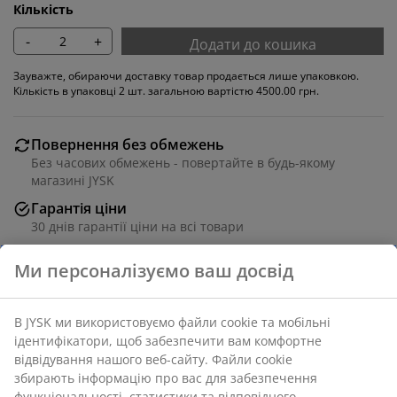
Кількість
-
+
Додати до кошика
Зауважте, обираючи доставку товар продається лише упаковкою.
Кількість в упаковці 2 шт. загальною вартістю 4500.00 грн.
Повернення без обмежень
Без часових обмежень - повертайте в будь-якому
магазині JYSK
Гарантія ціни
30 днів гарантії ціни на всі товари
Різні варіанти доставки
Швидка та зручна доставка на ваш вибір
Обідній стілець із підлокітниками, які забезпечують
додаткову підтримку та комфорт. Крісло має м'яке
сидіння та спинку з тканини лляного кольору. Чорні
ніжки зі сталі.