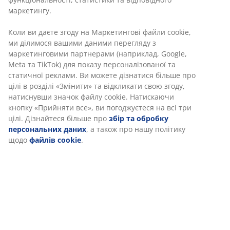
Артикул: 3640128
Інструкція по збірці
Характеристики
Відгуки
(
126
)
Доставка