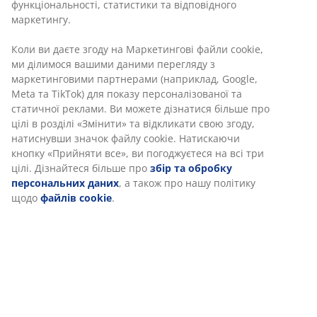
легко повертати крісло.
Артикул: 3670360
Інструкція по збірці
Характеристики
Відгуки
(
187
)
Доставка