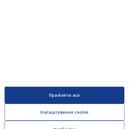
Категорії товарів
Інформація
Інформація
JYSK
JYSK
ЦЕНТРАЛЬНИЙ ОФІС
Слідкуйте за JYSK