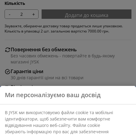
Кількість
-
+
Додати до кошика
Зауважте, обираючи доставку товар продається лише упаковкою.
Кількість в упаковці 2 шт. загальною вартістю 7000.00 грн.
Повернення без обмежень
Без часових обмежень - повертайте в будь-якому
магазині JYSK
Гарантія ціни
30 днів гарантії ціни на всі товари
Різні варіанти доставки
Швидка та зручна доставка на ваш вибір
Обідній стілець із підлокітниками, які забезпечують
додаткову підтримку та комфорт. Крісло має м'яке
сидіння та спинку з тканини бежевого кольору.
Чорна обертальна основа зі сталі, що дозволяє