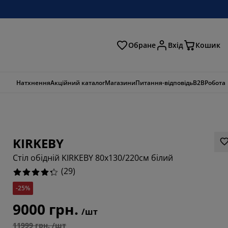
Обране
Вхід
Кошик
ошук
Натхнення
Акційний каталог
Магазини
Питання-відповідь
B2B
Робота
KIRKEBY
Стіл обідній KIRKEBY 80x130/220см білий
(
29
)
-25%
9000 грн.
/шт
7932%
11999 грн. /шт