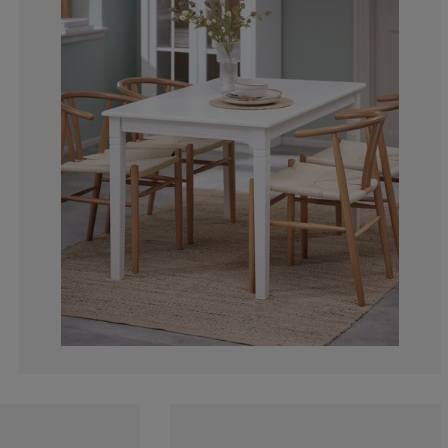
10.34482758620
10.34482758620
0%
10.34482758620