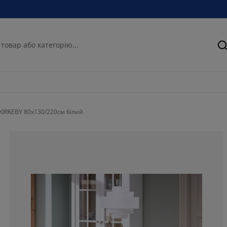
П
 KIRKEBY 80x130/220см білий
68.9655172413