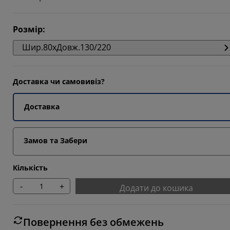
6897%
6897%
Розмір
:
Шир.80xДовж.130/220
6897%
Доставка чи самовивіз?
Доставка
Замов та Забери
Кількість
-
+
Додати до кошика
Повернення без обмежень