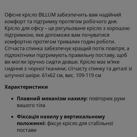
Офісне крісло BILLUM забезпечить вам надійний
комфорт та підтримку протягом робочого дня.
Крісло для офісу – це регульоване крісло з хорошою
підтримкою, яке допоможе вам почуватися
комфортно протягом тривалих годин роботи.
Сітчаста спинка забезпечує кращий потік повітря, а
підлокітники підтримують правильну поставу, щоб
ви могли зручно сидіти довше. Крісло має м’яке
сидіння з чорної тканини, сітчасту спинку та деталі зі
штучної шкіри. 61х62 см, вис. 109-119 см
Характеристики
Плавний механізм нахилу:
повторює рухи
вашого тіла
Фіксація нахилу у вертикальному
Ми персоналізуємо ваш досвід
положенні:
фіксує крісло для стабільної
постави
В JYSK ми використовуємо файли cookie та мобільні