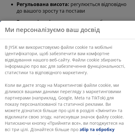
Регульована висота:
регулюється відповідно
ідентифікатори, щоб забезпечити вам комфортне
до вашого зросту та постави
відвідування нашого веб-сайту. Файли cookie
збирають інформацію про вас для забезпечення
Безпечні коліщата:
автоматично блокуються,
функціональності, статистики та відповідного
коли крісло не використовується
маркетингу.
Штучна шкіра:
стійка до плям та легка в
Коли ви даєте згоду на Маркетингові файли cookie,
догляді
ми ділимося вашими даними перегляду з
маркетинговими партнерами (наприклад, Google,
Сітка:
краща циркуляція повітря
Meta та TikTok) для показу персоналізованої та
статичної реклами. Ви можете дізнатися більше про
Тканина:
м’який та міцний поліестер
цілі в розділі «Змінити» та відкликати свою згоду,
Сталева основа:
чудова стійкість та підтримка
натиснувши значок файлу cookie. Натискаючи
кнопку «Прийняти все», ви погоджуєтеся на всі три
Плавний механізм нахилу
цілі. Дізнайтеся більше про
збір та обробку
Плавний механізм нахилу дає змогу сидінню та
персональних даних
, а також про нашу політику
спинці трохи відхилятися, рухаючись разом з вами,
щодо
файлів cookie
.
коли ви відкидаєтеся назад. Це підтримує ваші
природні рухи, щоб ви могли зручно сидіти довше.
Ви також можете збільшити або зменшити опір
плавного нахилу, щоб це було ще легше.