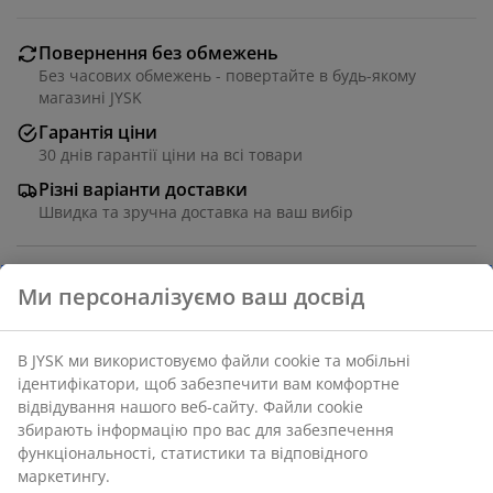
Повернення без обмежень
Без часових обмежень - повертайте в будь-якому
магазині JYSK
Гарантія ціни
30 днів гарантії ціни на всі товари
Різні варіанти доставки
Швидка та зручна доставка на ваш вибір
100% бавовна високої якості. 140х200 + 50х70/75 +
150х250 см
Артикул: 7337030
Характеристики