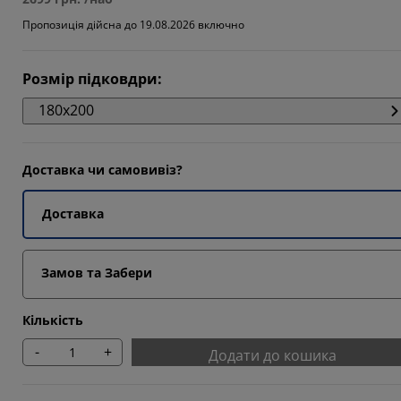
9655%
Пропозиція дійсна до 19.08.2026 включно
3448%
7931%
Розмір підковдри
:
6897%
180x200
Доставка чи самовивіз?
Доставка
Замов та Забери
Кількість
-
+
Додати до кошика