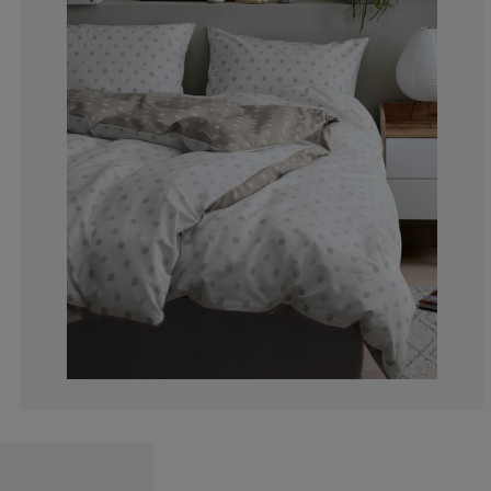
9.48275862068
5.17241379310
6.89655172413
10.34482758620