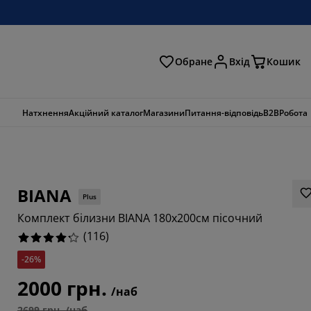
Обране
Вхід
Кошик
ошук
Натхнення
Акційний каталог
Магазини
Питання-відповідь
B2B
Робота
BIANA
Plus
Комплект білизни BIANA 180х200см пісочний
(
116
)
-26%
2000 грн.
6206%
/наб
2699 грн. /наб