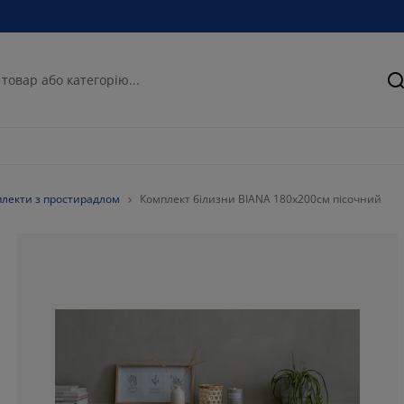
П
лекти з простирадлом
Комплект білизни BIANA 180х200см пісочний
68.1034482758