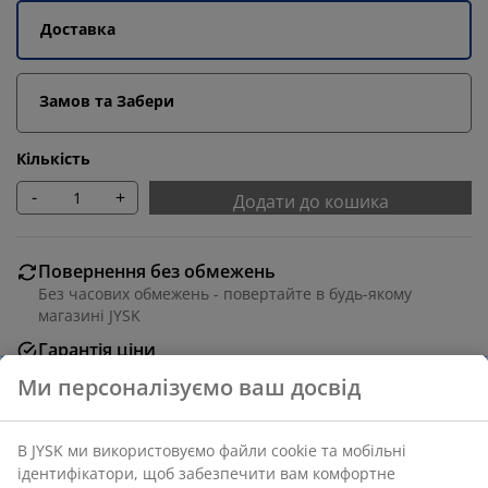
Доставка
Замов та Забери
Кількість
-
+
Додати до кошика
Повернення без обмежень
Без часових обмежень - повертайте в будь-якому
магазині JYSK
Гарантія ціни
30 днів гарантії ціни на всі товари
Різні варіанти доставки
Швидка та зручна доставка на ваш вибір