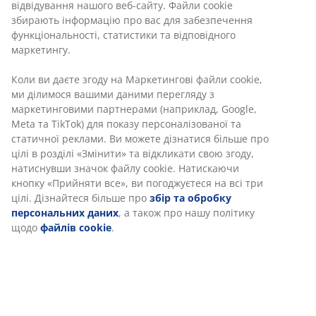
М'який та делікатний сатин (100% бавовна). 200х220
см + 2х50х75 см + 240х260 см
Артикул: 7391632
Характеристики
Відгуки
(
56
)
Інформація про бренд