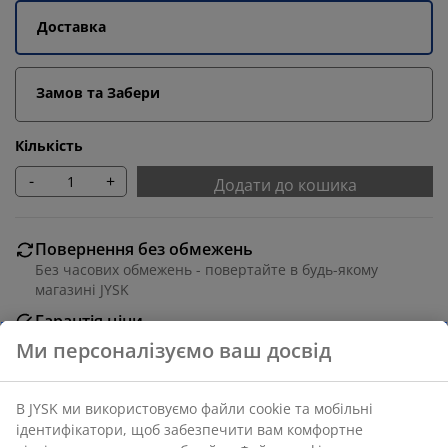
Доставка
Замов та Забери
Кількість
-
+
Додати до кошика
Повернення без обмежень
Без часових обмежень - повертайте в будь-якому
магазині JYSK
Гарантія ціни
30 днів гарантії ціни на всі товари
Різні варіанти доставки
Швидка та зручна доставка на ваш вибір