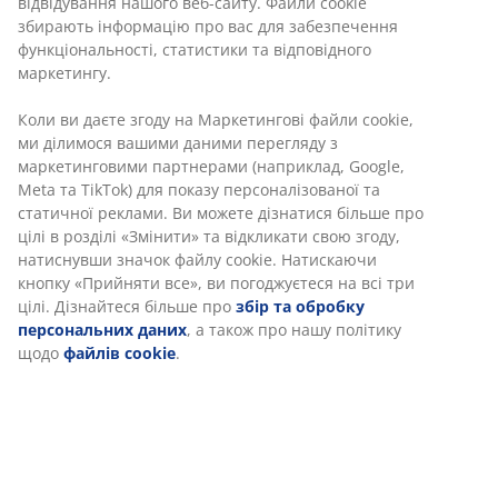
Сатин (100% бавовна). 140х200 см + 150х250 см +
50х70/75 см
Артикул: 7391730
Характеристики
Відгуки
(
13
)
Ми персоналізуємо ваш досвід
Інформація про бренд
В JYSK ми використовуємо файли cookie та мобільні ідентифік
щоб забезпечити вам комфортне відвідування нашого веб-са
Файли cookie збирають інформацію про вас для забезпеченн