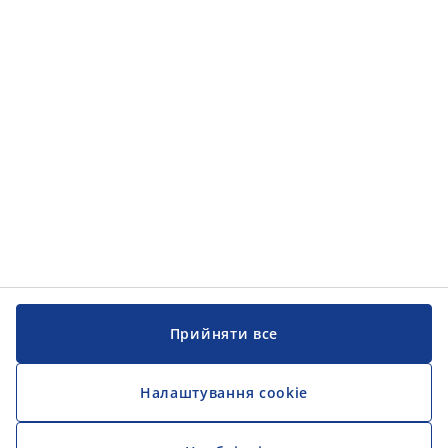
Категорії товарів
Інформація
Інформація
JYSK
JYSK
ЦЕНТРАЛЬНИЙ ОФІС
Слідкуйте за JYSK