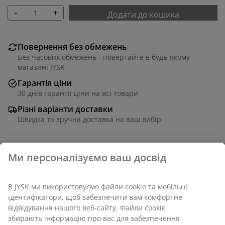
-
+
Додати до кошика
Повернення без обмежень
Без часових обмежень - повертайте в будь-якому
магазині JYSK
Гарантія ціни
30 днів гарантії ціни на всі товари
Різні варіанти доставки
Швидка та зручна доставка на ваш вибір
Високоякісна перкаль (100% бавовна). 140х200 см +
50х70/75 см + 150х250 см
Артикул: 1843630