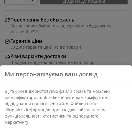
Додати до кошика
Повернення без обмежень
Без часових обмежень - повертайте в будь-якому
магазині JYSK
Гарантія ціни
30 днів гарантії ціни на всі товари
Різні варіанти доставки
Швидка та зручна доставка на ваш вибір
Ми персоналізуємо ваш досвід
Артикул: 1819932
В JYSK ми використовуємо файли cookie та мобільні
ідентифікатори, щоб забезпечити вам комфортне
відвідування нашого веб-сайту. Файли cookie
збирають інформацію про вас для забезпечення
Характеристики
функціональності, статистики та відповідного
маркетингу.