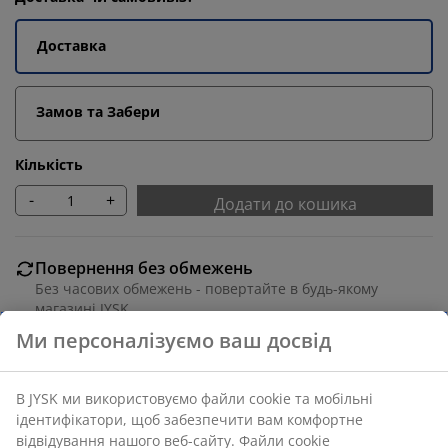
Доставка
Замов та Забери
Кількість
-
+
Додати до кошика
Повернення без обмежень
Без часових обмежень - повертайте в будь-якому
магазині JYSK
Гарантія ціни
30 днів гарантії ціни на всі товари
Різні варіанти доставки
Швидка та зручна доставка на ваш вибір