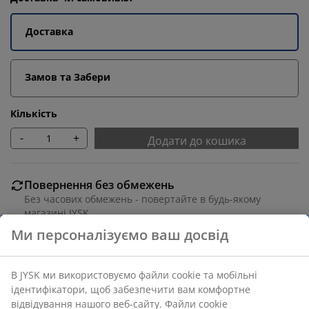
Доставка
Замов та Забери
Кількість
-
+
Додати до кошика
Повернення без обмежень
Без часових обмежень - повертайте в будь-якому
магазині JYSK
Гарантія ціни
30 днів гарантії ціни на всі товари
Різні варіанти доставки
Швидка та зручна доставка на ваш вибір