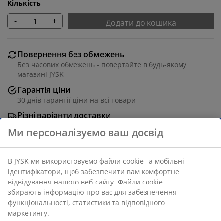
Кількість
-
+
Додати до кошика
Повернення без обмежень
Без часових обмежень - повертайте в будь-якому
магазині JYSK
Гарантія ціни
30 днів гарантії ціни на всі товари
Різні варіанти доставки
Швидка та зручна доставка на ваш вибір
Артикул: 1056344
Характеристики