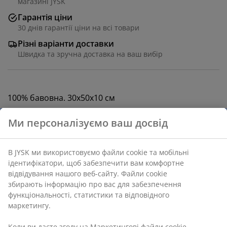
магазині JYSK
Гарантія ціни
30 днів гарантії ціни на всі товари
Різні варіанти доставки
Швидка та зручна доставка на ваш вибір
100% бавовна. 30х50х10 см
Артикул: 1841300
Характеристики
Відгуки
(
4
)