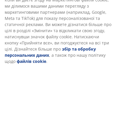
Доставка
Ми персоналізуємо ваш досвід
В JYSK ми використовуємо файли cookie та мобільні
ідентифікатори, щоб забезпечити вам комфортне відвідуван
нашого веб-сайту. Файли cookie збирають інформацію про ва
для забезпечення функціональності, статистики та відповідн
маркетингу.
Коли ви даєте згоду на Маркетингові файли cookie, ми ділимо
вашими даними перегляду з маркетинговими партнерами
(наприклад, Google, Meta та TikTok) для показу персоналізова
та статичної реклами. Ви можете дізнатися більше про цілі в
розділі «Змінити» та відкликати свою згоду, натиснувши знач
файлу cookie. Натискаючи кнопку «Прийняти все», ви
погоджуєтеся на всі три цілі. Дізнайтеся більше про
збір та
обробку персональних даних
, а також про нашу політику щ