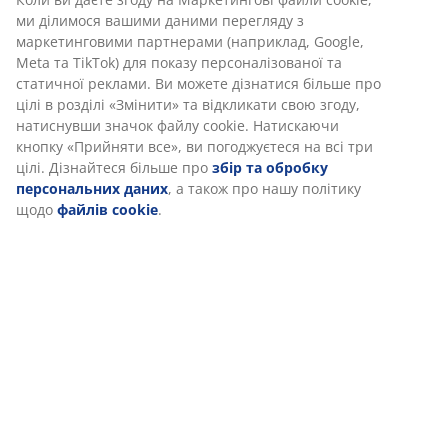
Доставка
Ми персоналізуємо ваш досвід
В JYSK ми використовуємо файли cookie та мобільні
ідентифікатори, щоб забезпечити вам комфортне відвідуван
нашого веб-сайту. Файли cookie збирають інформацію про ва
забезпечення функціональності, статистики та відповідного
маркетингу.
Коли ви даєте згоду на Маркетингові файли cookie, ми ділимо
вашими даними перегляду з маркетинговими партнерами
(наприклад, Google, Meta та TikTok) для показу персоналізован
статичної реклами. Ви можете дізнатися більше про цілі в роз
«Змінити» та відкликати свою згоду, натиснувши значок файл
cookie. Натискаючи кнопку «Прийняти все», ви погоджуєтеся н