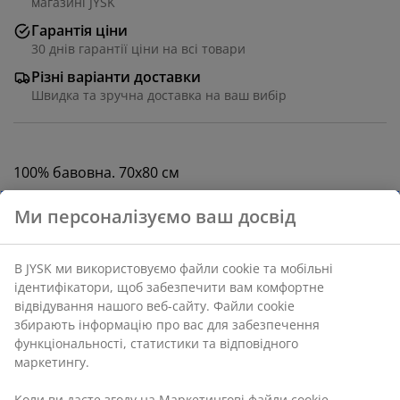
магазині JYSK
Гарантія ціни
30 днів гарантії ціни на всі товари
Різні варіанти доставки
Швидка та зручна доставка на ваш вибір
100% бавовна. 70х80 см
Артикул: 1840900
Характеристики
Відгуки
(
15
)