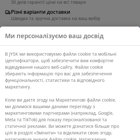
30 днів гарантії ціни на всі товари
Різні варіанти доставки
Швидка та зручна доставка на ваш вибір
Меламін. Діам. 35 см, вис. 60 см
Артикул: 3640177
Інструкція по збірці
Характеристики
Відгуки
(
37
)