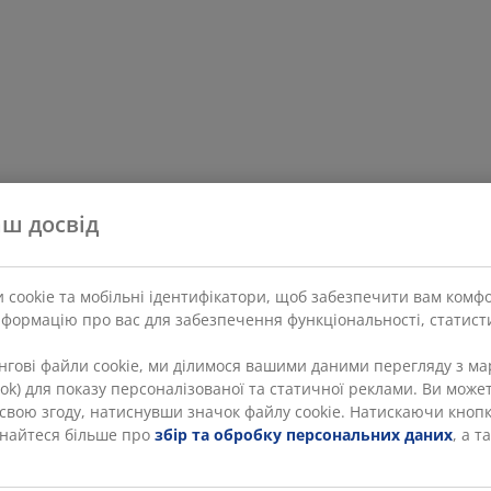
ш досвід
 cookie та мобільні ідентифікатори, щоб забезпечити вам комф
нформацію про вас для забезпечення функціональності, статисти
ингові файли cookie, ми ділимося вашими даними перегляду з 
Tok) для показу персоналізованої та статичної реклами. Ви может
и свою згоду, натиснувши значок файлу cookie. Натискаючи кноп
ізнайтеся більше про
збір та обробку персональних даних
, а 