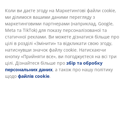
Артикул: 6899429
Коли ви даєте згоду на Маркетингові файли cookie,
ми ділимося вашими даними перегляду з
маркетинговими партнерами (наприклад, Google,
Характеристики
Meta та TikTok) для показу персоналізованої та
статичної реклами. Ви можете дізнатися більше про
цілі в розділі «Змінити» та відкликати свою згоду,
натиснувши значок файлу cookie. Натискаючи
Відгуки
кнопку «Прийняти все», ви погоджуєтеся на всі три
(
0
)
цілі. Дізнайтеся більше про
збір та обробку
персональних даних
, а також про нашу політику
щодо
файлів cookie
.
Доставка