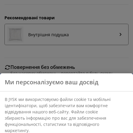
Рекомендовані товари
Внутрішня подушка
Повернення без обмежень
Без часових обмежень - повертайте в будь-якому
магазині JYSK
Ми персоналізуємо ваш досвід
Гарантія ціни
30 днів гарантії ціни на всі товари
В JYSK ми використовуємо файли cookie та мобільні
Різні варіанти доставки
ідентифікатори, щоб забезпечити вам комфортне
Швидка та зручна доставка на ваш вибір
відвідування нашого веб-сайту. Файли cookie
збирають інформацію про вас для забезпечення
функціональності, статистики та відповідного
маркетингу.