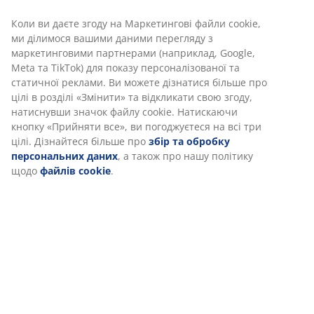
В JYSK ми використовуємо файли cookie та мобільні
ідентифікатори, щоб забезпечити вам комфортне
відвідування нашого веб-сайту. Файли cookie збирають
інформацію про вас для забезпечення функціональності,
Характеристики
статистики та відповідного маркетингу.
Коли ви даєте згоду на Маркетингові файли cookie, ми
ділимося вашими даними перегляду з маркетинговими
Відгуки
партнерами (наприклад, Google, Meta та TikTok) для
(
0
)
показу персоналізованої та статичної реклами. Ви
можете дізнатися більше про цілі в розділі «Змінити» та
відкликати свою згоду, натиснувши значок файлу cookie.
Натискаючи кнопку «Прийняти все», ви погоджуєтеся на
Доставка
всі три цілі. Дізнайтеся більше про
збір та обробку
персональних даних
, а також про нашу політику щодо
файлів cookie
.