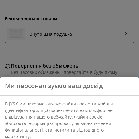
Рекомендовані товари
Внутрішня подушка
Повернення без обмежень
Без часових обмежень - повертайте в будь-якому
магазині JYSK
Гарантія ціни
30 днів гарантії ціни на всі товари
Різні варіанти доставки
Швидка та зручна доставка на ваш вибір
Ми персоналізуємо ваш досвід
Артикул: 6896446