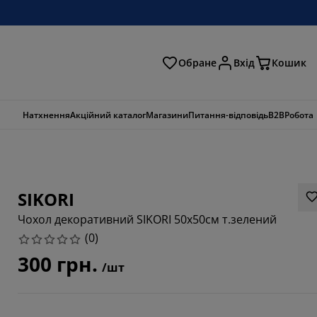
Обране
Вхід
Кошик
ошук
Натхнення
Акційний каталог
Магазини
Питання-відповідь
B2B
Робота
SIKORI
Чохол декоративний SIKORI 50x50см т.зелений
(
0
)
300 грн.
/шт