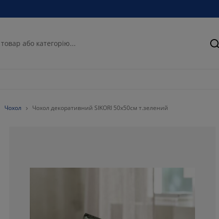
П
Чохол
Чохол декоративний SIKORI 50x50см т.зелений