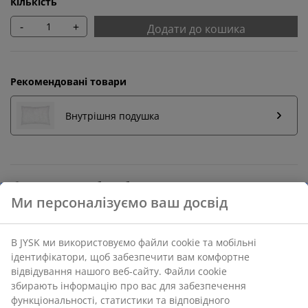
Кількість
-
+
Додати до кошика
Рекомендовані товари
Внутрішня подушка
Повернення без обмежень
Без часових обмежень - повертайте в будь-якому
магазині JYSK
Гарантія ціни
30 днів гарантії ціни на всі товари
Різні варіанти доставки
Швидка та зручна доставка на ваш вибір