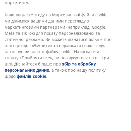
Артикул: 6893058
Характеристики
Відгуки
(
32
)
Доставка