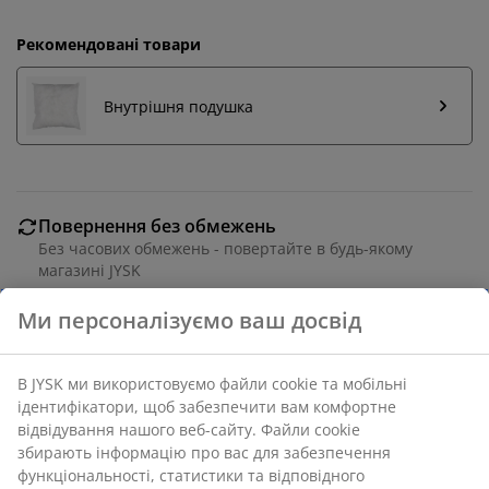
Рекомендовані товари
Внутрішня подушка
Повернення без обмежень
Без часових обмежень - повертайте в будь-якому
магазині JYSK
Гарантія ціни
30 днів гарантії ціни на всі товари
Різні варіанти доставки
Швидка та зручна доставка на ваш вибір
100% поліестер (50% перероблений). 40х40 см