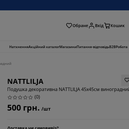
Обране
Вхід
Кошик
ошук
Натхнення
Акційний каталог
Магазини
Питання-відповідь
B2B
Робота
радний
NATTLILJA
Подушка декоративна NATTLILJA 45x45см виноградни
(
0
)
500 грн.
/шт
Доставка чи самовивіз?