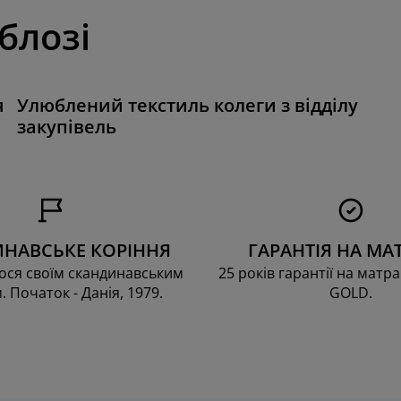
 блозі
я
Улюблений текстиль колеги з відділу
закупівель
НАВСЬКЕ КОРІННЯ
ГАРАНТІЯ НА МА
ся своїм скандинавським
25 років гарантії на матра
. Початок - Данія, 1979.
GOLD.