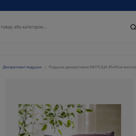
П
Декоративні подушки
Подушка декоративна NATTLILJA 45x45см виног