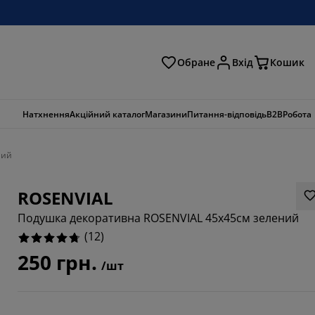
Обране
Вхід
Кошик
ошук
Натхнення
Акційний каталог
Магазини
Питання-відповідь
B2B
Робота
ний
ROSENVIAL
Подушка декоративна ROSENVIAL 45x45см зелений
(
12
)
250 грн.
/шт
3334%