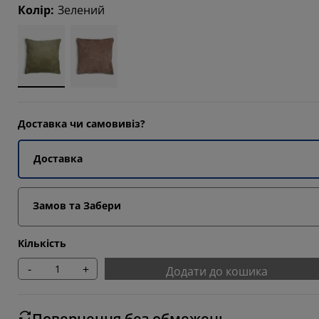
3332%
Колір
:
Зелений
3332%
Доставка чи самовивіз?
Доставка
Замов та Забери
Кількість
-
+
Додати до кошика
Повернення без обмежень