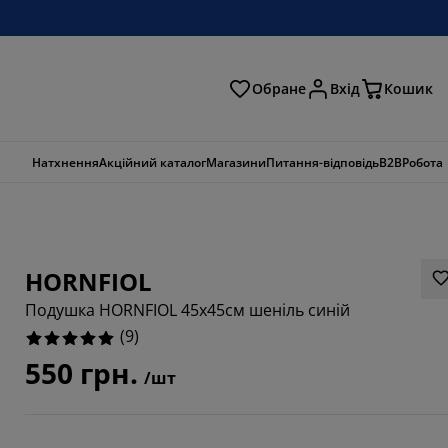
Обране
Вхід
Кошик
ошук
Натхнення
Акційний каталог
Магазини
Питання-відповідь
B2B
Робота
HORNFIOL
Подушка HORNFIOL 45x45см шеніль синій
(
9
)
550 грн.
/шт