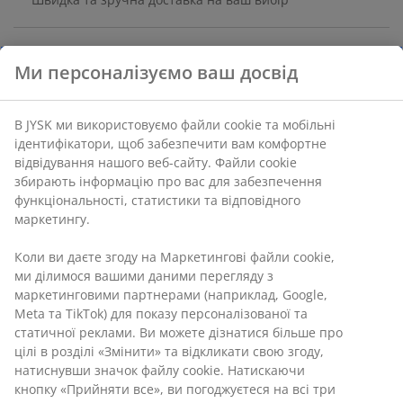
Чохол зі 100% поліестеру. Штучне хутро. 40х40 см
Ми персоналізуємо ваш досвід
Артикул: 6880507
В JYSK ми використовуємо файли cookie та мобільні
ідентифікатори, щоб забезпечити вам комфортне
відвідування нашого веб-сайту. Файли cookie
збирають інформацію про вас для забезпечення
Характеристики
функціональності, статистики та відповідного
маркетингу.
Коли ви даєте згоду на Маркетингові файли cookie,
Відгуки
ми ділимося вашими даними перегляду з
(
15
)
маркетинговими партнерами (наприклад, Google,
Meta та TikTok) для показу персоналізованої та
статичної реклами. Ви можете дізнатися більше про
цілі в розділі «Змінити» та відкликати свою згоду,
Доставка
натиснувши значок файлу cookie. Натискаючи кнопку