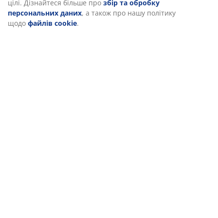
«Прийняти все», ви погоджуєтеся на всі три цілі.
Дізнайтеся більше про
збір та обробку
персональних даних
, а також про нашу політику
щодо
файлів cookie
.