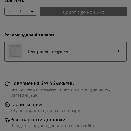
Кількість
-
+
Додати до кошика
Рекомендовані товари
Внутрішня подушка
Повернення без обмежень
Без часових обмежень - повертайте в будь-якому
Ми персоналізуємо ваш досвід
магазині JYSK
Гарантія ціни
В JYSK ми використовуємо файли cookie та мобільні
30 днів гарантії ціни на всі товари
ідентифікатори, щоб забезпечити вам комфортне
Різні варіанти доставки
відвідування нашого веб-сайту. Файли cookie
Швидка та зручна доставка на ваш вибір
збирають інформацію про вас для забезпечення