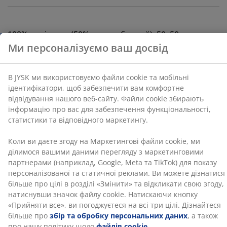
функціональності, статистики та відповідного
маркетингу.
100% поліестер (50% перероблений). 50x50 см
Коли ви даєте згоду на Маркетингові файли cookie,
ми ділимося вашими даними перегляду з
маркетинговими партнерами (наприклад, Google,
Артикул: 6890644
Meta та TikTok) для показу персоналізованої та
статичної реклами. Ви можете дізнатися більше про
цілі в розділі «Змінити» та відкликати свою згоду,
натиснувши значок файлу cookie. Натискаючи
Характеристики
кнопку «Прийняти все», ви погоджуєтеся на всі три
цілі. Дізнайтеся більше про
збір та обробку
персональних даних
, а також про нашу політику
щодо
файлів cookie
.
Відгуки
(
22
)
Доставка