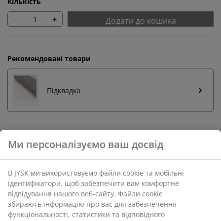
Кількість
-
+
Додати до кошика
Рекомендовані товари
Підкладка
Повернення без обмежень
Ми персоналізуємо ваш досвід
Без часових обмежень - повертайте в будь-якому
магазині JYSK
Гарантія ціни
В JYSK ми використовуємо файли cookie та мобільні
ідентифікатори, щоб забезпечити вам комфортне
30 днів гарантії ціни на всі товари
відвідування нашого веб-сайту. Файли cookie
Різні варіанти доставки
збирають інформацію про вас для забезпечення
Швидка та зручна доставка на ваш вибір