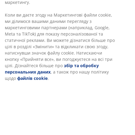
функціональності, статистики та відповідного
маркетингу.
Коли ви даєте згоду на Маркетингові файли cookie,
Артикул: 6522263
ми ділимося вашими даними перегляду з
маркетинговими партнерами (наприклад, Google,
Meta та TikTok) для показу персоналізованої та
статичної реклами. Ви можете дізнатися більше про
Характеристики
цілі в розділі «Змінити» та відкликати свою згоду,
натиснувши значок файлу cookie. Натискаючи кнопку
«Прийняти все», ви погоджуєтеся на всі три цілі.
Дізнайтеся більше про
збір та обробку
Відгуки
персональних даних
, а також про нашу політику
(
0
)
щодо
файлів cookie
.
Доставка