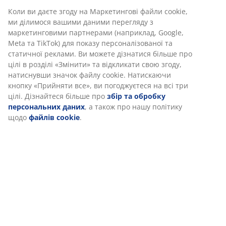
Коли ви даєте згоду на Маркетингові файли cookie,
Характеристики
ми ділимося вашими даними перегляду з
маркетинговими партнерами (наприклад, Google,
Meta та TikTok) для показу персоналізованої та
статичної реклами. Ви можете дізнатися більше про
Відгуки
цілі в розділі «Змінити» та відкликати свою згоду,
(
151
)
натиснувши значок файлу cookie. Натискаючи
кнопку «Прийняти все», ви погоджуєтеся на всі три
цілі. Дізнайтеся більше про
збір та обробку
персональних даних
, а також про нашу політику
Доставка
щодо
файлів cookie
.