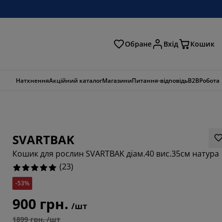
Обране
Вхід
Кошик
ошук
Натхнення
Акційний каталог
Магазини
Питання-відповідь
B2B
Робота
SVARTBAK
Кошик для рослин SVARTBAK діам.40 вис.35см натура
(
23
)
-53%
900 грн.
/шт
1899 грн. /шт