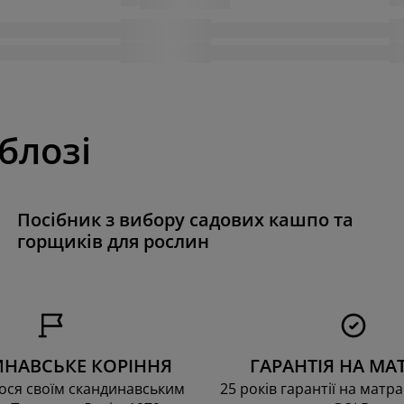
 блозі
Посібник з вибору садових кашпо та
горщиків для рослин
НАВСЬКЕ КОРІННЯ
ГАРАНТІЯ НА МА
ся своїм скандинавським
25 років гарантії на матра