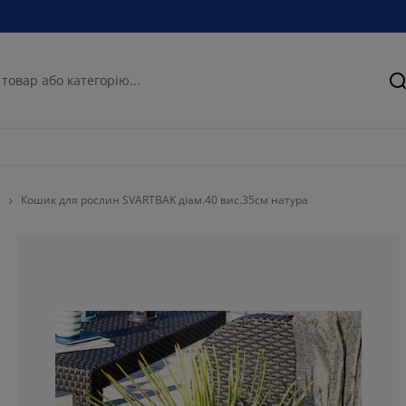
П
і
Кошик для рослин SVARTBAK діам.40 вис.35см натура
100%