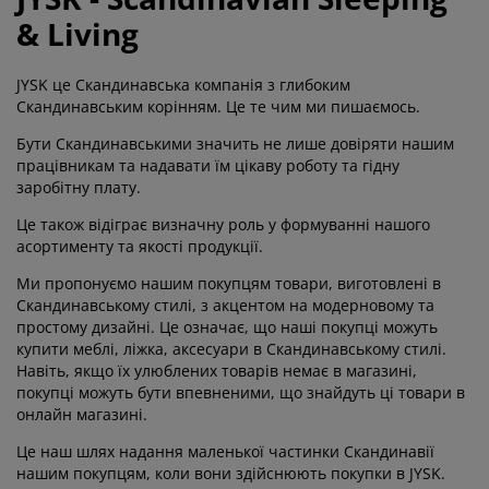
огляд та аксесуари
адові ліхтарі
ростирадла
іжка
світлення
& Living
емпінг
афи
іжка подіуми
осподарські товари
JYSK це Скандинавська компанія з глибоким
Скандинавським корінням. Це те чим ми пишаємось.
еблі для спальні
снови до ліжок
итяча кімната
Бути Скандинавськими значить не лише довіряти нашим
працівникам та надавати їм цікаву роботу та гідну
итячі матраци
ксесуари для прання
заробітну плату.
итячі ліжка
Це також відіграє визначну роль у формуванні нашого
асортименту та якості продукції.
Ми пропонуємо нашим покупцям товари, виготовлені в
Скандинавському стилі, з акцентом на модерновому та
простому дизайні. Це означає, що наші покупці можуть
купити меблі, ліжка, аксесуари в Скандинавському стилі.
Навіть, якщо їх улюблених товарів немає в магазині,
покупці можуть бути впевненими, що знайдуть ці товари в
онлайн магазині.
Це наш шлях надання маленької частинки Скандинавії
нашим покупцям, коли вони здійснюють покупки в JYSK.