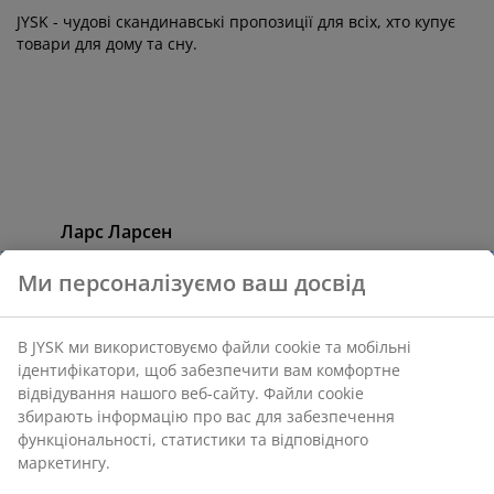
JYSK - чудові скандинавські пропозиції для всіх, хто купує
товари для дому та сну.
Primary
Ларс Ларсен
Ми персоналізуємо ваш досвід
Організація
В JYSK ми використовуємо файли cookie та мобільні
Місія та цінності
ідентифікатори, щоб забезпечити вам комфортне
відвідування нашого веб-сайту. Файли cookie
Щорічний звіт
збирають інформацію про вас для забезпечення
функціональності, статистики та відповідного
маркетингу.
Звіт про управління