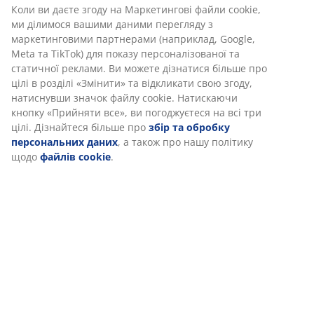
Коли ви даєте згоду на Маркетингові файли cookie,
Спонсорська діяльність
ми ділимося вашими даними перегляду з
маркетинговими партнерами (наприклад, Google,
Meta та TikTok) для показу персоналізованої та
Співробітництво JYSK
статичної реклами. Ви можете дізнатися більше про
цілі в розділі «Змінити» та відкликати свою згоду,
натиснувши значок файлу cookie. Натискаючи
Постачальники JYSK
кнопку «Прийняти все», ви погоджуєтеся на всі три
цілі. Дізнайтеся більше про
збір та обробку
Відповідальність
персональних даних
, а також про нашу політику
щодо
файлів cookie
.
Якість і безпека товарів JYSK
JYSK - Scandinavian Sleeping & Living
Компанія JYSK і королівська родина Данії
Благодійність