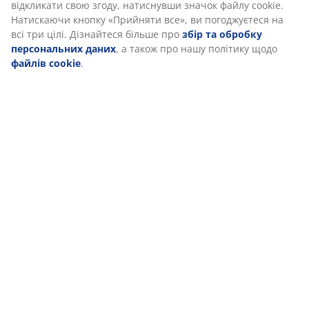
Коли є необхідність випрати подушку, чохол на
блискавці можна легко зняти та випрати за
температури 60°C, щоб вона залишалася свіжою та
чистою. Середину із піноматеріалу прати не можна.
OEKO-TEX® STANDARD 100
Ця подушка має сертифікат OEKO-TEX® STANDARD
100. Це означає, що вона пройшла ретельне
тестування та відповідає високим стандартам
безпеки. Цей сертифікат є вашою гарантією того, що
продукт безпечний для вашого здоров'я та не
містить шкідливої кількості хімічних речовин.
WELLPUR®
WELLPUR® – це скандинавський бренд, який
пропонує матраци та подушки з піноматеріалом з
ефектом пам’яті, яка точно набуває форми вашого
тіла. В асортименті є товари, які підходять для
використання вдома, на роботі або під час
подорожей. WELLPUR® доступний ексклюзивно в
JYSK.