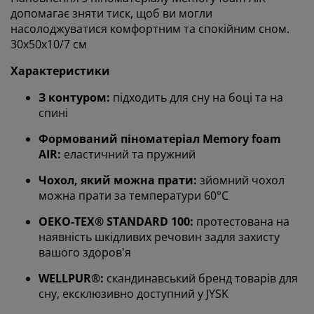
допомагає зняти тиск, щоб ви могли
насолоджуватися комфортним та спокійним сном.
30x50x10/7 см
Характеристики
З контуром:
підходить для сну на боці та на
спині
Формований піноматеріал Memory foam
AIR:
еластичний та пружний
Чохол, який можна прати:
зйомний чохол
можна прати за температури 60°C
OEKO-TEX® STANDARD 100:
протестована на
наявність шкідливих речовин задля захисту
вашого здоров'я
WELLPUR®:
скандинавський бренд товарів для
сну, ексклюзивно доступний у JYSK
Ми персоналізуємо ваш досвід