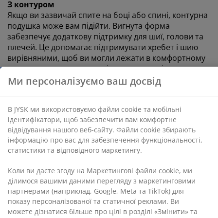
З контуром
Якщо ви зазвичай спите на боці або спині, контурна
подушка може вам підійти. Вигнута форма
В JYSK ми використовуємо файли cookie та мобільні
забезпечує додаткову підтримку для шиї, голови та
ідентифікатори, щоб забезпечити вам комфортне
плечей. Це допомагає підтримувати хребет і шию
відвідування нашого веб-сайту. Файли cookie
вирівняними, щоб ви могли лежати в комфортному
збирають інформацію про вас для забезпечення
та природному положенні для сну всю ніч.
функціональності, статистики та відповідного
маркетингу.
Формований піноматеріал Memory foam AIR
Піноматеріал з ефектом пам'яті Memory foam точно
Коли ви даєте згоду на Маркетингові файли cookie,
підлаштовується під форму вашої шиї, щоб
ми ділимося вашими даними перегляду з
забезпечити вам індивідуальну підтримку та
маркетинговими партнерами (наприклад, Google,
допомогти зняти навантаження з ваших м'язів і
Meta та TikTok) для показу персоналізованої та
суглобів. Відкрита пориста структура піни покращує
статичної реклами. Ви можете дізнатися більше про
цілі в розділі «Змінити» та відкликати свою згоду,
циркуляцію повітря всередині подушки. Крім того,
натиснувши значок файлу cookie. Натискаючи
Memory foam AIR не залежить від температури
кнопку «Прийняти все», ви погоджуєтеся на всі три
кімнати, тому вона залишається еластичною та
цілі. Дізнайтеся більше про
збір та обробку
забезпечує підтримку навіть у прохолодному
персональних даних
, а також про нашу політику
середовищі для сну.
щодо
файлів cookie
.
Чохол, який можна прати