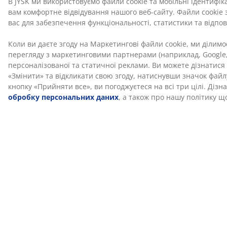
Ґайди та публікації в блозі
Як вибрати
Богемний
Домашній
постільну
стиль у
затишок по
білизну: Все
вашому домі
фен-шуй
про тканини,
розміри та
формати