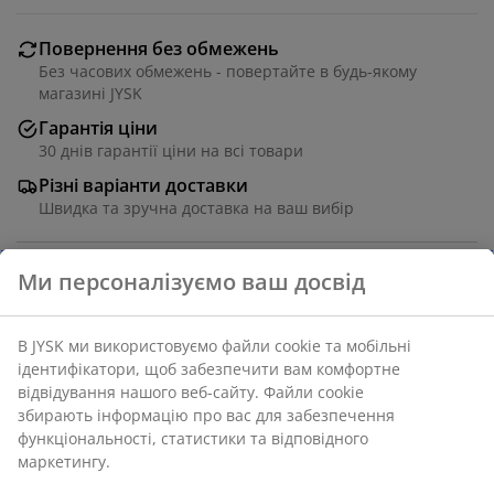
Повернення без обмежень
Без часових обмежень - повертайте в будь-якому
магазині JYSK
Гарантія ціни
30 днів гарантії ціни на всі товари
Різні варіанти доставки
Швидка та зручна доставка на ваш вибір
Ламінат. Обробка: під бетон. 90х40 см, вис. 140 см
Артикул: 3681962
Інструкція по збірці
Характеристики