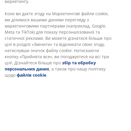
Інструкція по збірці
маркетингу.
Інструкція по збірці
Коли ви даєте згоду на Маркетингові файли cookie,
ми ділимося вашими даними перегляду з
маркетинговими партнерами (наприклад, Google,
Meta та TikTok) для показу персоналізованої та
Характеристики
статичної реклами. Ви можете дізнатися більше про
цілі в розділі «Змінити» та відкликати свою згоду,
натиснувши значок файлу cookie. Натискаючи
кнопку «Прийняти все», ви погоджуєтеся на всі три
Відгуки
цілі. Дізнайтеся більше про
збір та обробку
(
2
)
персональних даних
, а також про нашу політику
щодо
файлів cookie
.
Доставка