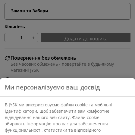
Замов та Забери
Кількість
-
+
Додати до кошика
Повернення без обмежень
Без часових обмежень - повертайте в будь-якому
магазині JYSK
Гарантія ціни
30 днів гарантії ціни на всі товари
Ми персоналізуємо ваш досвід
Різні варіанти доставки
Швидка та зручна доставка на ваш вибір
В JYSK ми використовуємо файли cookie та мобільні
ідентифікатори, щоб забезпечити вам комфортне
відвідування нашого веб-сайту. Файли cookie
збирають інформацію про вас для забезпечення
Артикул: 3630084
функціональності, статистики та відповідного