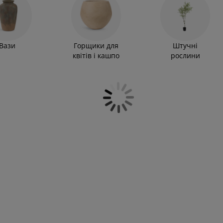
Вази
Горщики для
Штучні
квітів і кашпо
рослини