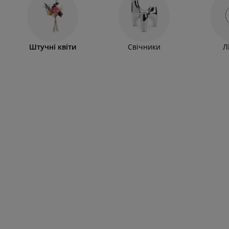
Штучні квіти
Свічники
Л