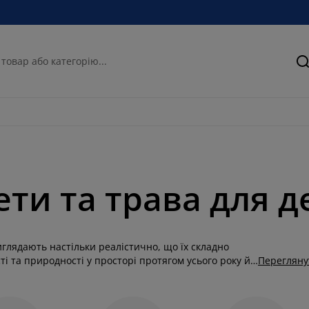
П
ети та трава для д
глядають настільки реалістично, що їх складно
ті та природності у просторі протягом усього року й
Перегляну
ля інтер’єру залишаються популярним вибором для