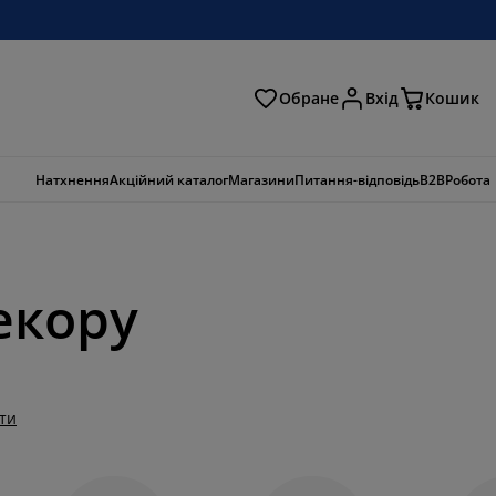
Обране
Вхід
Кошик
ошук
Натхнення
Акційний каталог
Магазини
Питання-відповідь
B2B
Робота
екору
ти