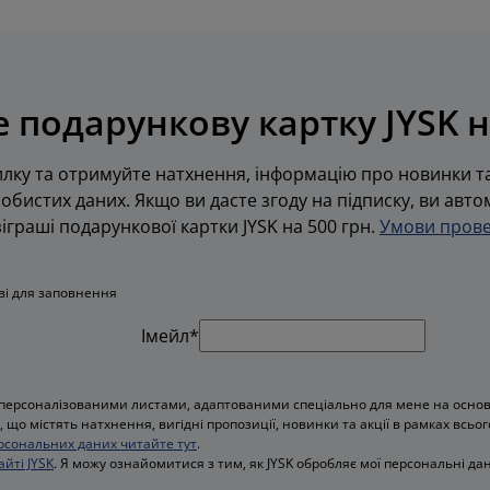
 подарункову картку JYSK н
лку та отримуйте натхнення, інформацію про новинки та
обистих даних. Якщо ви дасте згоду на підписку, ви авт
граші подарункової картки JYSK на 500 грн.
Умови прове
ові для заповнення
Імейл*
персоналізованими листами, адаптованими спеціально для мене на основі 
 що містять натхнення, вигідні пропозиції, новинки та акції в рамках всьог
рсональних даних читайте тут
.
айті JYSK
. Я можу ознайомитися з тим, як JYSK обробляє мої персональні дан