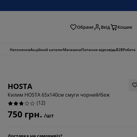
Обране
Вхід
Кошик
ошук
Натхнення
Акційний каталог
Магазини
Питання-відповідь
B2B
Робота
HOSTA
Килим HOSTA 65x140см смуги чорний/беж
(
12
)
750 грн.
/шт
6667%
Доставка чи самовивіз?