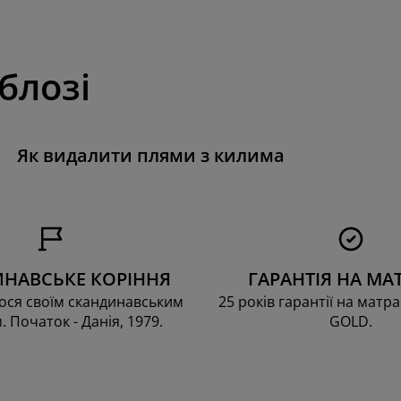
 блозі
Як видалити плями з килима
НАВСЬКЕ КОРІННЯ
ГАРАНТІЯ НА МА
ся своїм скандинавським
25 років гарантії на матра
. Початок - Данія, 1979.
GOLD.