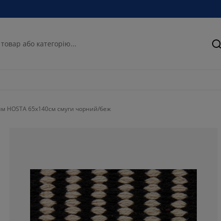
П
м HOSTA 65x140см смуги чорний/беж
41.6666666666