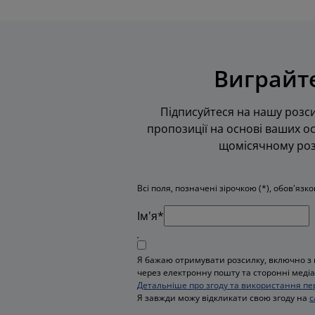
Виграйте
Підписуйтеся на нашу розси
пропозиції на основі ваших ос
щомісячному розі
Всі поля, позначені зірочкою (*), обов'язк
Iм'я*
Я бажаю отримувати розсилку, включно з 
через електронну пошту та сторонні медіа,
Детальніше про згоду та використання пе
Я завжди можу відкликати свою згоду на
с