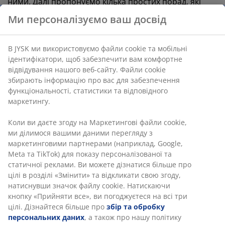
ними. Далі пропонуємо кілька простих порад, які
допоможуть зберегти ковдри та подушки у доброму
Ми персоналізуємо ваш досвід
стані упродовж багатьох років.
Переглянути
В JYSK ми використовуємо файли cookie та мобільні
ідентифікатори, щоб забезпечити вам комфортне
відвідування нашого веб-сайту. Файли cookie
збирають інформацію про вас для забезпечення
функціональності, статистики та відповідного
маркетингу.
Коли ви даєте згоду на Маркетингові файли cookie,
ми ділимося вашими даними перегляду з
маркетинговими партнерами (наприклад, Google,
Meta та TikTok) для показу персоналізованої та
статичної реклами. Ви можете дізнатися більше про
цілі в розділі «Змінити» та відкликати свою згоду,
натиснувши значок файлу cookie. Натискаючи
кнопку «Прийняти все», ви погоджуєтеся на всі три
Догляд за матрацом
цілі. Дізнайтеся більше про
збір та обробку
Сон займає одну третину нашого життя, багато в
персональних даних
, а також про нашу політику