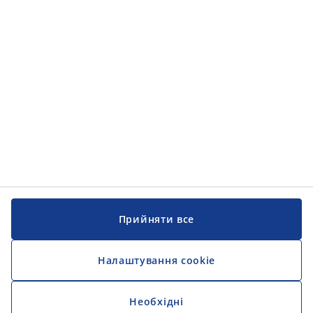
Інформація
Інформація
JYSK
JYSK
ЦЕНТРАЛЬНИЙ ОФІС
Слідкуйте за JYSK
Прийняти все
Налаштування cookie
Необхідні