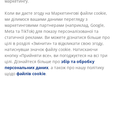
Артикул: 3650241
Інструкція по збірці
Характеристики
Відгуки
Ми персоналізуємо ваш досвід
(
6
)
В JYSK ми використовуємо файли cookie та мобільні ідентифік
щоб забезпечити вам комфортне відвідування нашого веб-са
Доставка
Файли cookie збирають інформацію про вас для забезпеченн
функціональності, статистики та відповідного маркетингу.
Коли ви даєте згоду на Маркетингові файли cookie, ми ділимо
вашими даними перегляду з маркетинговими партнерами
(наприклад, Google, Meta та TikTok) для показу персоналізован