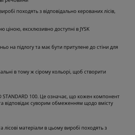
виробі походять з відповідально керованих лісів,
ою ціною, ексклюзивно доступні в JYSK
ьо на підлогу та має бути притулене до стіни для
альні в тому ж сірому кольорі, щоб створити
® STANDARD 100. Це означає, що кожен компонент
а відповідає суворим обмеженням щодо вмісту
а лісові матеріали в цьому виробі походять з