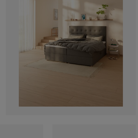
23.07692307692
1.923076923076
1.923076923076
1.923076923076