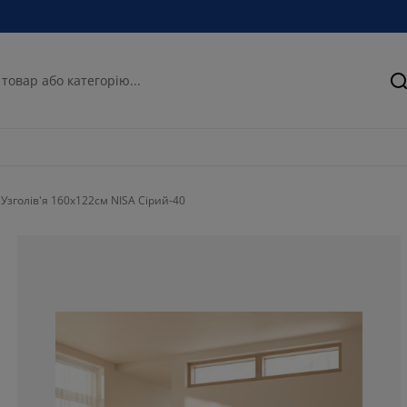
П
Узголів'я 160x122см NISA Сірий-40
71.1538461538