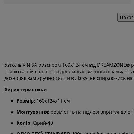
Показ
Узголів'я NISA розміром 160x124 см від DREAMZONE® р
стилю вашій спальні та допомагає зменшити кількість с
дозволяє вам зручно сидіти в ліжку, не спираючись на 
Характеристики
Розмір:
160х124х11 см
Монтування:
розмістіть на підлозі впритул до ст
Колір:
Сірий-40
®
OEKO-TEX
STANDARD 100:
перевірено на шкідли