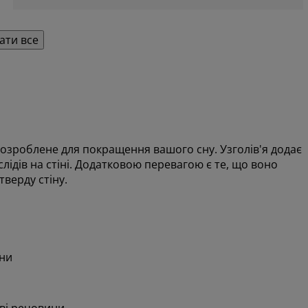
ати все
озроблене для покращення вашого сну. Узголів'я додає
лідів на стіні. Додатковою перевагою є те, що воно
тверду стіну.
іни
ві речовини