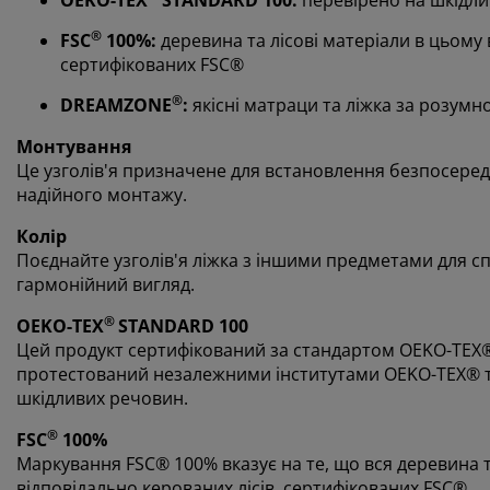
®
FSC
100%:
деревина та лісові матеріали в цьому 
сертифікованих FSC®
®
DREAMZONE
:
якісні матраци та ліжка за розумн
Монтування
Це узголів'я призначене для встановлення безпосередн
надійного монтажу.
Колір
Поєднайте узголів'я ліжка з іншими предметами для сп
гармонійний вигляд.
®
OEKO-TEX
STANDARD 100
Цей продукт сертифікований за стандартом OEKO-TEX
протестований незалежними інститутами OEKO-TEX® т
шкідливих речовин.
®
FSC
100%
Маркування FSC® 100% вказує на те, що вся деревина т
відповідально керованих лісів, сертифікованих FSC®.