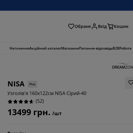
Обране
Вхід
Кошик
ошук
Натхнення
Акційний каталог
Магазини
Питання-відповідь
B2B
Робота
NISA
Plus
Узголів'я 160x122см NISA Сірий-40
(
52
)
13499 грн.
/шт
4616%