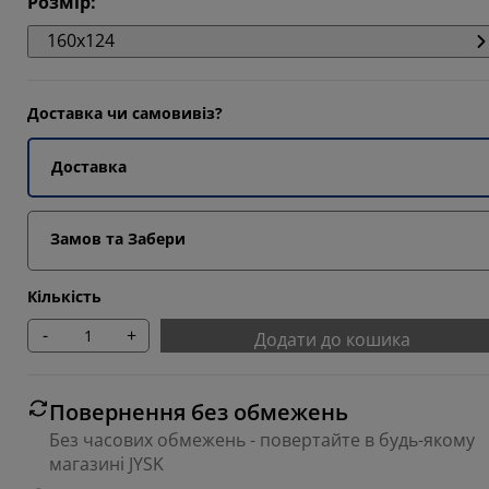
Розмір
:
3077%
160x124
9231%
9231%
Доставка чи самовивіз?
9231%
Доставка
Замов та Забери
Кількість
-
+
Додати до кошика
Повернення без обмежень
Без часових обмежень - повертайте в будь-якому
магазині JYSK