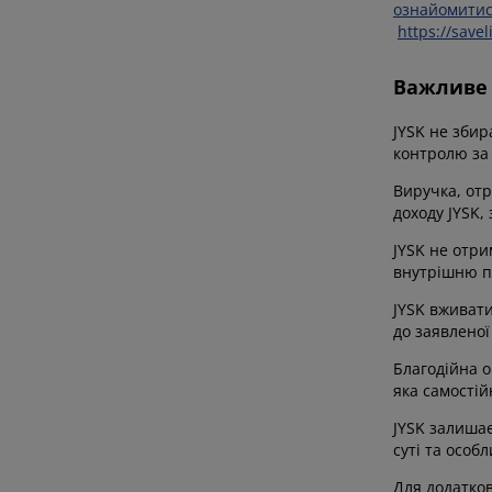
ознайомитис
https://savel
Важливе
JYSK не збир
контролю за
Виручка, отр
доходу JYSK,
JYSK не отри
внутрішню по
JYSK вживати
до заявленої
Благодійна 
яка самостій
JYSK залишає
суті та особ
Для додатков