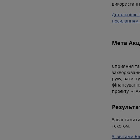
використанн
Детальніше 
посиланням ht
Мета Акці
Сприяння та 
захворювання
руху, захист
фінансування
проєкту «ГАР
Результа
Завантажити 
текстом.
Зі звітами Б