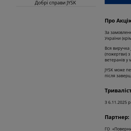
Добрі справи JYSK
Про Акці
За замовленн
України (крі
Вся виручка 
(пожертви) з
ветеранів у 
JYSK може пе
після заверш
Триваліст
З 6.11.2025 
Партнер:
ГО «Повернис