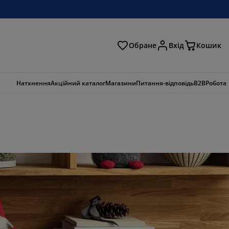
Обране
Вхід
Кошик
ошук
Натхнення
Акційний каталог
Магазини
Питання-відповідь
B2B
Робота