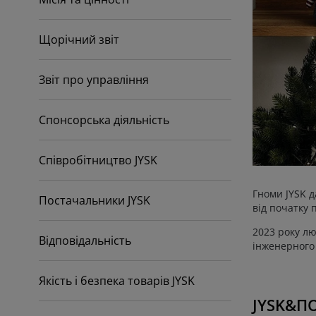
гляд та аксесуари
дові ліхтарі
остирадла
жка
вітлення
мпінг
Щорічний звіт
афи
жка подіуми
сподарські товари
блі для спальні
нови до ліжок
тяча кімната
Звіт про управління
тячі матраци
сесуари для прання
Спонсорська діяльність
тячі ліжка
Співробітництво JYSK
Гноми JYSK д
Постачальники JYSK
від початку 
2023 року лю
Відповідальність
інженерного 
Якість і безпека товарів JYSK
JYSK&П