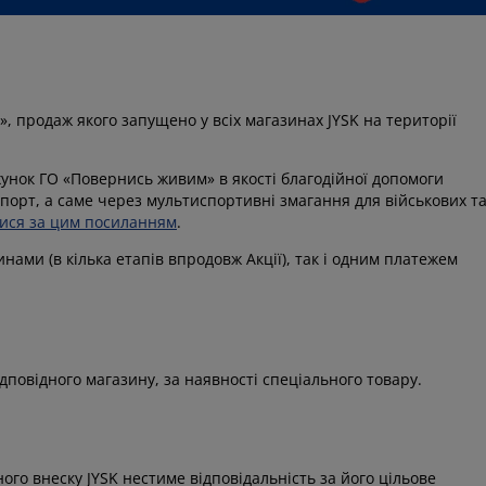
, продаж якого запущено у всіх магазинах JYSK на території
хунок ГО «Повернись живим» в якості благодійної допомоги
спорт, а саме через мультиспортивні змагання для військових т
тися за цим посиланням
.
нами (в кілька етапів впродовж Акції), так і одним платежем
ідповідного магазину, за наявності спеціального товару.
го внеску JYSK нестиме відповідальність за його цільове