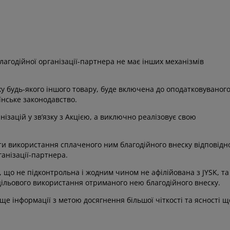
Благодійної організації-партнера не має інших механізмів
жу будь-якого іншого товару, буде включена до оподатковуваног
аїнське законодавство.
ізацій у зв’язку з Акцією, а виключно реалізовує свою
ити використання сплаченого ним благодійного внеску відповідн
ганізації-партнера.
о не підконтрольна і жодним чином не афілійована з JYSK, та
о цільового використання отриманого нею благодійного внеску.
е інформації з метою досягнення більшої чіткості та ясності щ