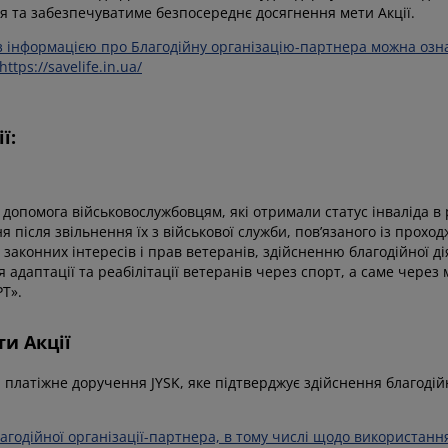
я та забезпечуватиме безпосереднє досягнення мети Акції.
з інформацією про Благодійну організацію-партнера можна озна
tps://savelife.in.ua/
ї:
допомога військовослужбовцям, які отримали статус інваліда в 
 після звільнення їх з військової служби, пов’язаного із прох
у законних інтересів і прав ветеранів, здійсненню благодійної ді
 адаптації та реабілітації ветеранів через спорт, а саме через
Т».
ти Акції
платіжне доручення JYSK, яке підтверджує здійснення благодійн
лагодійної організації-партнера, в тому числі щодо використанн