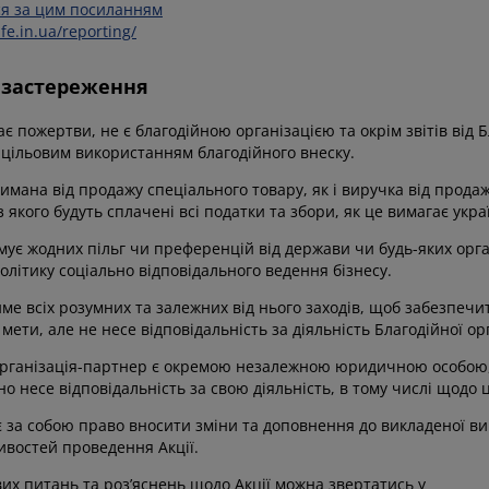
я за цим посиланням
ife.in.ua/reporting/
 застереження
ає пожертви, не є благодійною організацією та окрім звітів від 
 цільовим використанням благодійного внеску.
имана від продажу спеціального товару, як і виручка від прода
 з якого будуть сплачені всі податки та збори, як це вимагає укр
мує жодних пільг чи преференцій від держави чи будь-яких орган
літику соціально відповідального ведення бізнесу.
ме всіх розумних та залежних від нього заходів, щоб забезпеч
 мети, але не несе відповідальність за діяльність Благодійної ор
організація-партнер є окремою незалежною юридичною особою, щ
но несе відповідальність за свою діяльність, в тому числі щод
 за собою право вносити зміни та доповнення до викладеної вищ
ливостей проведення Акції.
их питань та роз’яснень щодо Акції можна звертатись у