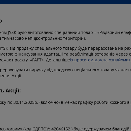
ю
ям JYSK було виготовлено спеціальний товар – «Різдвяний ельф»
м тимчасово непідконтрольних територій).
JYSK від продажу спеціального товару буде перерахована на ра
 метою фінансування адаптації та реабілітації ветеранів через 
межах проєкту «ГАРТ». Детальніше
із проєктом можна ознайоми
рераховувати виручку від продажу спеціального товару як части
ення Акції.
ь Акції:
року по 30.11.2025р. (включно) в межах графіку роботи кожного в
ь живим» (код ЄДРПОУ: 42046152 ) буде одержувачем благодійно