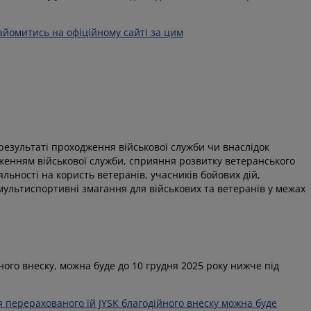
йомитись на офіційному сайті за цим
результаті проходження військової служби чи внаслідок
одженням військової служби, сприяння розвитку ветеранського
яльності на користь ветеранів, учасників бойових дій,
 мультиспортивні змагання для військових та ветеранів у межах
ого внеску, можна буде до 10 грудня 2025 року нижче під
я перерахованого їй JYSK благодійного внеску можна буде