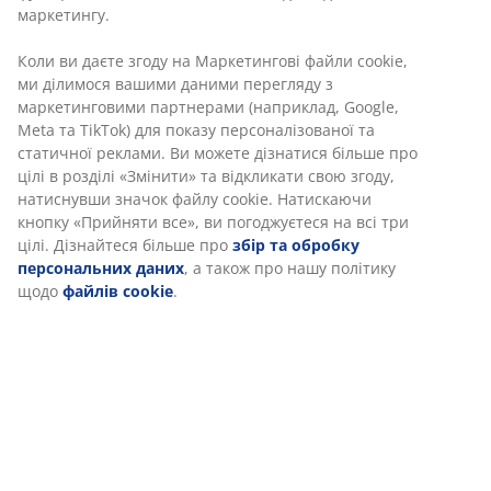
маркетингу.
Коли ви даєте згоду на Маркетингові файли cookie,
ми ділимося вашими даними перегляду з
маркетинговими партнерами (наприклад, Google,
Meta та TikTok) для показу персоналізованої та
статичної реклами. Ви можете дізнатися більше про
цілі в розділі «Змінити» та відкликати свою згоду,
натиснувши значок файлу cookie. Натискаючи
кнопку «Прийняти все», ви погоджуєтеся на всі три
цілі. Дізнайтеся більше про
збір та обробку
персональних даних
, а також про нашу політику
щодо
файлів cookie
.
Болить шия – яку подушку обрати
Знайдіть для себе ідеальну подушку в JYSK.
Переглянути