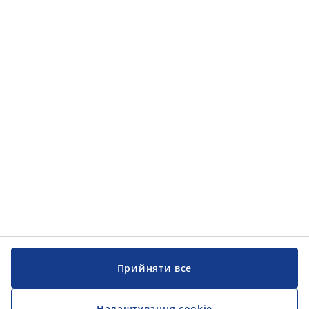
Категорії товарів
Категорії товарів
Інформація
Інформація
JYSK
JYSK
ЦЕНТРАЛЬНИЙ ОФІС
Слідкуйте за JYSK
Прийняти все
Налаштування cookie