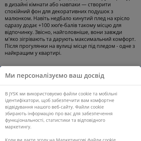
в дизайні кімнати або навпаки — створити
спокійний фон для декоративних подушок з
малюнком. Навіть недбало кинутий плед на крісло
одразу додає +100 хюґе-балів такому місцю для
відпочинку. Звісно, найголовніше, вони завжди
м'яко зігрівають та дарують максимальний комфорт.
Після прогулянки на вулиці місце під пледом - одне з
найкращим у квартирі.
Ми персоналізуємо ваш досвід
В JYSK ми використовуємо файли cookie та мобільні
ідентифікатори, щоб забезпечити вам комфортне
відвідування нашого веб-сайту. Файли cookie
збирають інформацію про вас для забезпечення
функціональності, статистики та відповідного
open
маркетингу.
open
Коли ви даєте згоду на Маркетингові файли cookie,