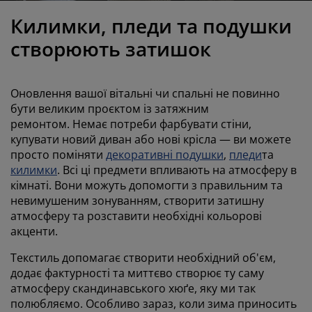
огляд та аксесуари
адові ліхтарі
ростирадла
іжка
світлення
Килимки, пледи та подушки
емпінг
афи
іжка подіуми
осподарські товари
створюють затишок
еблі для спальні
снови до ліжок
итяча кімната
Оновлення вашої вітальні чи спальні не повинно
итячі матраци
ксесуари для прання
бути великим проєктом із затяжним
ремонтом. Немає потреби фарбувати стіни,
купувати новий диван або нові крісла — ви можете
итячі ліжка
просто поміняти
декоративні подушки
,
пледи
та
килимки
. Всі ці предмети впливають на атмосферу в
кімнаті. Вони можуть допомогти з правильним та
невимушеним зонуванням, створити затишну
атмосферу та розставити необхідні кольорові
акценти.
Текстиль допомагає створити необхідний об'єм,
додає фактурності та миттєво створює ту саму
атмосферу скандинавського хюґе, яку ми так
полюбляємо. Особливо зараз, коли зима приносить