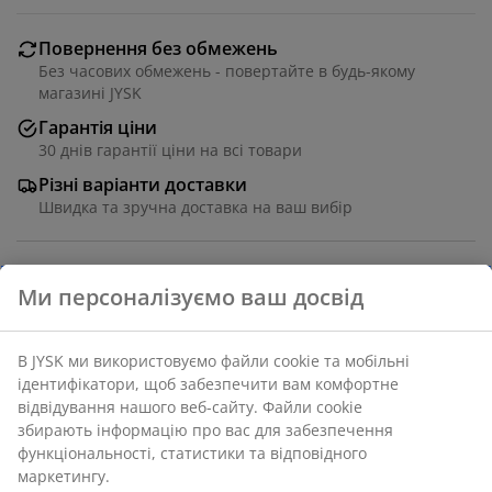
Повернення без обмежень
Без часових обмежень - повертайте в будь-якому
магазині JYSK
Гарантія ціни
30 днів гарантії ціни на всі товари
Різні варіанти доставки
Швидка та зручна доставка на ваш вибір
Декоративна таця з мармуру простої прямокутної
форми. Таця ідеально підходить для свічок і прикрас
або інших дрібних предметів, наприклад ключів і
дріб'язку. Кожна таця унікальна завдяки природним
варіаціям мармуру. Шир. 31 см, довж. 18 см
Артикул: 4911014